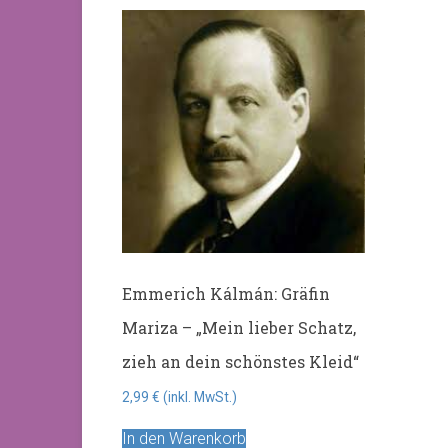
Emmerich Kálmán: Gräfin
Mariza – „Mein lieber Schatz,
zieh an dein schönstes Kleid“
2,99
€
(inkl. MwSt.)
In den Warenkorb