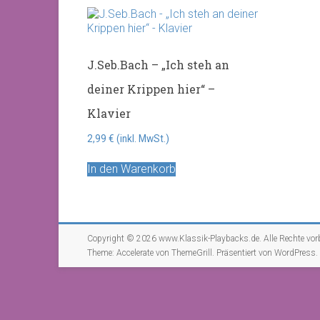
J.Seb.Bach – „Ich steh an
deiner Krippen hier“ –
Klavier
2,99
€
(inkl. MwSt.)
In den Warenkorb
Copyright © 2026
www.Klassik-Playbacks.de
. Alle Rechte vor
Theme:
Accelerate
von ThemeGrill. Präsentiert von
WordPress
.