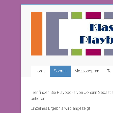
Zum
Inhalt
www.Klassik-
springen
Playbacks.de
Home
Sopran
Mezzosopran
Te
Hier finden Sie Playbacks von Johann Sebastian
anhören.
Einzelnes Ergebnis wird angezeigt